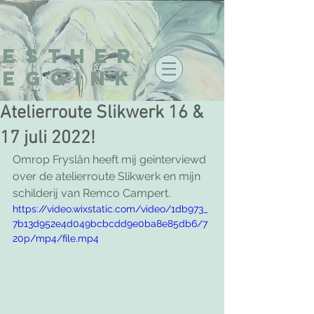
Esther
EGGINK
Atelierroute Slikwerk 16 &
17 juli 2022!
Omrop Fryslân heeft mij geïnterviewd 
over de atelierroute Slikwerk en mijn 
schilderij van Remco Campert.
https://video.wixstatic.com/video/1db973_
7b13d952e4d049bcbcdd9e0ba8e85db6/7
20p/mp4/file.mp4