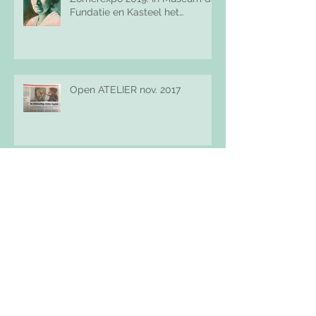
Fundatie en Kasteel het
Nijenhuis.
Open ATELIER nov. 2017
Diploma
Kwetsbaarheid